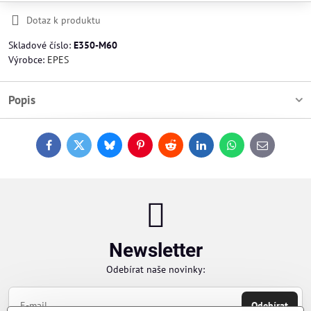
Dotaz k produktu
Skladové číslo:
E350-M60
Výrobce:
EPES
Popis
Facebook
Twitter
Bluesky
Pinterest
Reddit
LinkedIn
WhatsApp
E-
mail
Newsletter
Odebírat naše novinky:
Odebírat