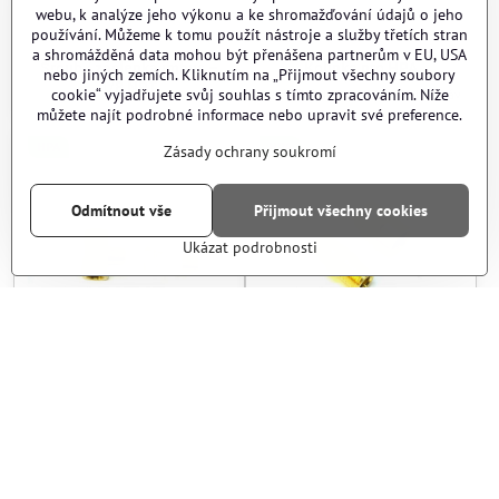
webu, k analýze jeho výkonu a ke shromažďování údajů o jeho
používání. Můžeme k tomu použít nástroje a služby třetích stran
a shromážděná data mohou být přenášena partnerům v EU, USA
Šroub / záslepka imbus –
Kolínko pro HPA
nebo jiných zemích. Kliknutím na „Přijmout všechny soubory
1/8 NPT
cookie“ vyjadřujete svůj souhlas s tímto zpracováním. Níže
Kolínko pro HPA - Typ závitu:
Kolínko pro HPA - 
Vnější závit 1/8 NPT
Vnitřní závit 1/8
můžete najít podrobné informace nebo upravit své preference.
HPA
HPA
Zásady ochrany soukromí
Odmítnout vše
Přijmout všechny cookies
Ukázat podrobnosti
Rozdvojka HPA tvar T
Spojka HPA přímá
Rozdvojka HPA tvar T - Typ rozdvojky HPA:
Spojka HPA přímá - Typ závitu:
Rozdvojka HPA tvar T - Typ rozdvojky HPA
Spojka HPA přímá 
Výstup - 2× vnitřní závit 1/8 NPT tvar I
Vnější závit 1/8 NPT
Výstup - 2× vnitřní závit 1/8 NPT tvar L
Vnitřní závit 1/8
HPA
HPA