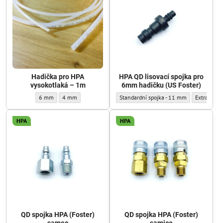
Hadička pro HPA
HPA QD lisovací spojka pro
vysokotlaká – 1m
6mm hadičku (US Foster)
Hadička pro HPA vysokotlaká – 1m - Vnější průměr :
Hadička pro HPA vysokotlaká – 1m - Vnější průměr :
HPA QD lisovací spojka pro 6mm hadičku (
HPA QD liso
6 mm
4 mm
Standardní spojka - 11 mm
Extra úzká
HPA
HPA
QD spojka HPA (Foster)
QD spojka HPA (Foster)
samec
samice