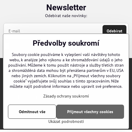
Newsletter
Odebírat naše novinky:
Odebírat
Předvolby soukromí
Chci se přihlásit k odběru novinek e-mailem
Soubory cookie používáme k vylepšení vaší návštěvy tohoto
webu, k analýze jeho výkonu a ke shromažďování údajů o jeho
používání. Můžeme k tomu použít nástroje a služby třetích stran
Objednávky
a shromážděná data mohou být přenášena partnerům v EU, USA
nebo jiných zemích. Kliknutím na „Přijmout všechny soubory
cookie“ vyjadřujete svůj souhlas s tímto zpracováním. Níže
Kontakty
můžete najít podrobné informace nebo upravit své preference.
Zásady ochrany soukromí
Naši distributoři
Odmítnout vše
Přijmout všechny cookies
©
2026
Copyright
Předvolby soukromí
Zásady ochrany soukromí
Ukázat podrobnosti
Vytvořeno systémem:
ByznysWeb.cz