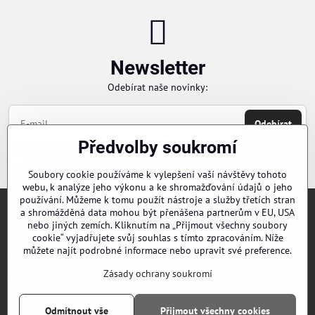
Newsletter
Odebírat naše novinky:
Odebírat
Předvolby soukromí
Chci se přihlásit k odběru novinek e-mailem
Soubory cookie používáme k vylepšení vaší návštěvy tohoto
webu, k analýze jeho výkonu a ke shromažďování údajů o jeho
používání. Můžeme k tomu použít nástroje a služby třetích stran
a shromážděná data mohou být přenášena partnerům v EU, USA
Objednávky
nebo jiných zemích. Kliknutím na „Přijmout všechny soubory
cookie“ vyjadřujete svůj souhlas s tímto zpracováním. Níže
můžete najít podrobné informace nebo upravit své preference.
Kontakty
Zásady ochrany soukromí
Naši distributoři
Odmítnout vše
Přijmout všechny cookies