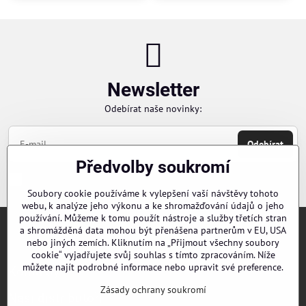
Newsletter
Odebírat naše novinky:
Odebírat
Předvolby soukromí
Chci se přihlásit k odběru novinek e-mailem
Soubory cookie používáme k vylepšení vaší návštěvy tohoto
webu, k analýze jeho výkonu a ke shromažďování údajů o jeho
používání. Můžeme k tomu použít nástroje a služby třetích stran
a shromážděná data mohou být přenášena partnerům v EU, USA
Objednávky
nebo jiných zemích. Kliknutím na „Přijmout všechny soubory
cookie“ vyjadřujete svůj souhlas s tímto zpracováním. Níže
můžete najít podrobné informace nebo upravit své preference.
Kontakty
Zásady ochrany soukromí
Naši distributoři