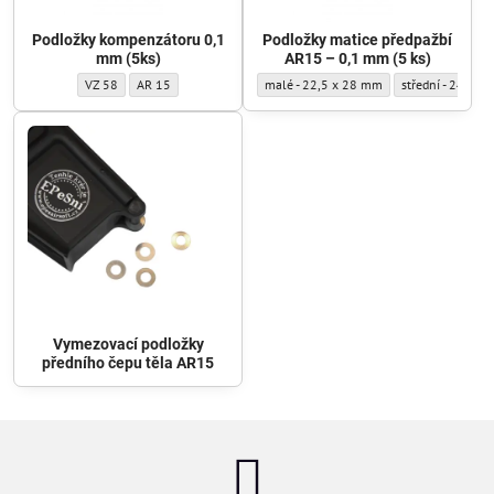
Podložky kompenzátoru 0,1
Podložky matice předpažbí
mm (5ks)
AR15 – 0,1 mm (5 ks)
Podložky kompenzátoru 0,1 mm (5ks) - Typ podložky:
Podložky kompenzátoru 0,1 mm (5ks) - Typ podložky:
Podložky matice předpažbí AR15 – 0,1 mm 
Podložky matice 
VZ 58
AR 15
malé - 22,5 x 28 mm
střední - 24,2 x
Vymezovací podložky
předního čepu těla AR15