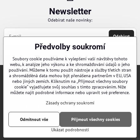
Newsletter
Odebírat naše novinky:
Odebírat
Předvolby soukromí
Chci se přihlásit k odběru novinek e-mailem
Soubory cookie používáme k vylepšení vaší návštěvy tohoto
webu, k analýze jeho výkonu a ke shromažďování údajů o jeho
používání. Můžeme k tomu použít nástroje a služby třetích stran
a shromážděná data mohou být přenášena partnerům v EU, USA
Objednávky
nebo jiných zemích. Kliknutím na „Přijmout všechny soubory
cookie“ vyjadřujete svůj souhlas s tímto zpracováním. Níže
můžete najít podrobné informace nebo upravit své preference.
Kontakty
Zásady ochrany soukromí
Naši distributoři
Odmítnout vše
Přijmout všechny cookies
©
2026
Copyright
Předvolby soukromí
Zásady ochrany soukromí
Ukázat podrobnosti
Vytvořeno systémem:
ByznysWeb.cz