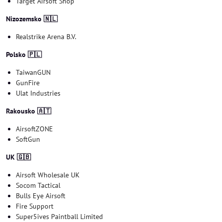
Target Airsoft Shop
Nizozemsko 🇳🇱
Realstrike Arena B.V.
Polsko 🇵🇱
TaiwanGUN
GunFire
Ulat Industries
Rakousko 🇦🇹
AirsoftZONE
SoftGun
UK 🇬🇧
Airsoft Wholesale UK
Socom Tactical
Bulls Eye Airsoft
Fire Support
Super5ives Paintball Limited