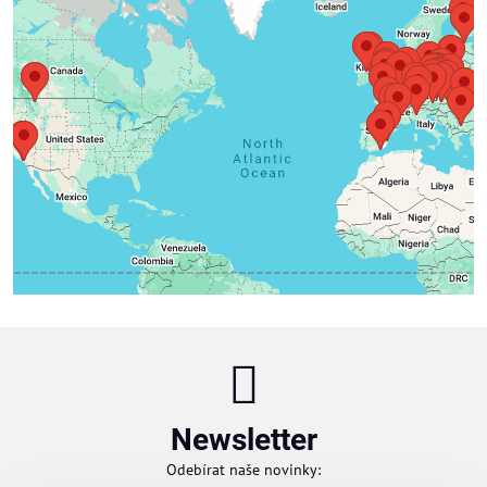
Externí obsah je blokován Volbami
soukromí
Přejete si načíst externí obsah?
Povolit a zapamatovat - souhlas s druhem cookie:
Funkční
Newsletter
Odebírat naše novinky: