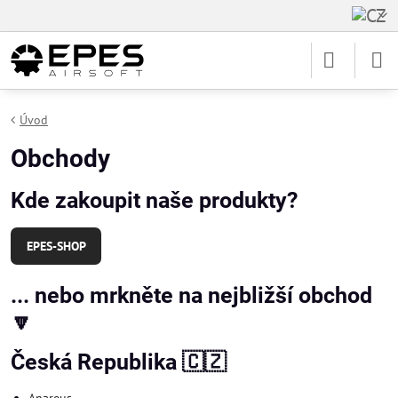
Úvod
Obchody
Kde zakoupit naše produkty?
EPES-SHOP
... nebo mrkněte na nejbližší obchod
🔽
Česká Republika 🇨🇿