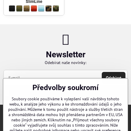
SlimLine
LevAR IGL HPA hadice SlimLine - Barva opletu SlimLine:
matná černá
LevAR IGL HPA hadice SlimLine - Barva opletu SlimLine:
olivově zelená
LevAR IGL HPA hadice SlimLine - Barva opletu SlimLine:
coyote hnědá
LevAR IGL HPA hadice SlimLine - Barva opletu SlimLine:
temně červená
LevAR IGL HPA hadice SlimLine - Barva opletu SlimLine:
oceánově modrá
LevAR IGL HPA hadice SlimLine - Barva opletu SlimLine:
tiger kamufláž
LevAR IGL HPA hadice SlimLine - Barva opletu Slim
green zone kamufláž
Newsletter
Odebírat naše novinky:
Odebírat
Předvolby soukromí
Chci se přihlásit k odběru novinek e-mailem
Soubory cookie používáme k vylepšení vaší návštěvy tohoto
webu, k analýze jeho výkonu a ke shromažďování údajů o jeho
používání. Můžeme k tomu použít nástroje a služby třetích stran
a shromážděná data mohou být přenášena partnerům v EU, USA
Objednávky
nebo jiných zemích. Kliknutím na „Přijmout všechny soubory
cookie“ vyjadřujete svůj souhlas s tímto zpracováním. Níže
můžete najít podrobné informace nebo upravit své preference.