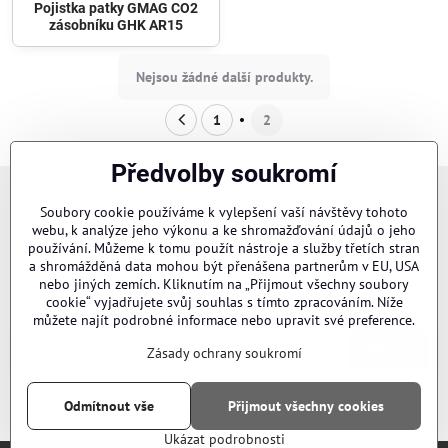
Pojistka patky GMAG CO2
zásobníku GHK AR15
Nejsou žádné další produkty.
1
2
Předvolby soukromí
Soubory cookie používáme k vylepšení vaší návštěvy tohoto
webu, k analýze jeho výkonu a ke shromažďování údajů o jeho
používání. Můžeme k tomu použít nástroje a služby třetích stran
Newsletter
a shromážděná data mohou být přenášena partnerům v EU, USA
nebo jiných zemích. Kliknutím na „Přijmout všechny soubory
Odebírat naše novinky:
cookie“ vyjadřujete svůj souhlas s tímto zpracováním. Níže
můžete najít podrobné informace nebo upravit své preference.
Odebírat
Zásady ochrany soukromí
Chci se přihlásit k odběru novinek e-mailem
Odmítnout vše
Přijmout všechny cookies
Ukázat podrobnosti