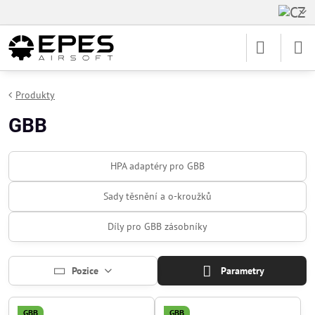
Produkty
GBB
HPA adaptéry pro GBB
Sady těsnění a o-kroužků
Díly pro GBB zásobníky
Pozice
Parametry
GBB
GBB