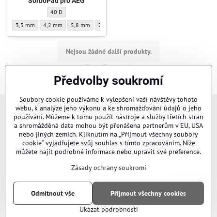
SorboPad pro AEG
SorboPad pro AEG - Tvrdost:
40 D
SorboPad pro AEG - Tloušťka:
SorboPad pro AEG - Tloušťka:
SorboPad pro AEG - Tloušťka:
SorboPad pro AEG - Tloušťka:
SorboPad pro AEG - Tloušťka:
3,5 mm
4,2 mm
5,8 mm
7,4 mm
SET
Nejsou žádné další produkty.
1
2
Předvolby soukromí
Soubory cookie používáme k vylepšení vaší návštěvy tohoto
webu, k analýze jeho výkonu a ke shromažďování údajů o jeho
používání. Můžeme k tomu použít nástroje a služby třetích stran
a shromážděná data mohou být přenášena partnerům v EU, USA
nebo jiných zemích. Kliknutím na „Přijmout všechny soubory
Newsletter
cookie“ vyjadřujete svůj souhlas s tímto zpracováním. Níže
můžete najít podrobné informace nebo upravit své preference.
Odebírat naše novinky:
Zásady ochrany soukromí
Odebírat
Odmítnout vše
Přijmout všechny cookies
Chci se přihlásit k odběru novinek e-mailem
Ukázat podrobnosti