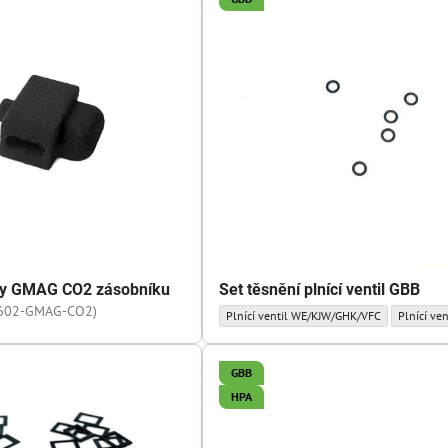
tky GMAG CO2 zásobníku
Set těsnění plnící ventil GBB
602-GMAG-CO2)
Set těsnění plnící ventil GBB - Sada těsnění
Set těsněn
Plnící ventil WE/KJW/GHK/VFC
Plnící ve
GBB
HPA