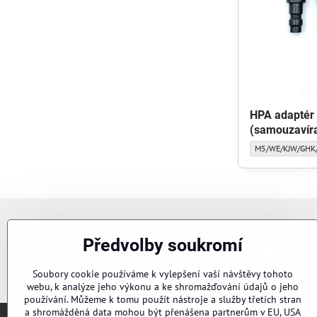
HPA adaptér
(samouzavíra
HPA adaptér pro G
M5/WE/KJW/GHK
Newsletter
Předvolby soukromí
Chci se p
Odebírat naše novinky:
Soubory cookie používáme k vylepšení vaší návštěvy tohoto
webu, k analýze jeho výkonu a ke shromažďování údajů o jeho
používání. Můžeme k tomu použít nástroje a služby třetích stran
a shromážděná data mohou být přenášena partnerům v EU, USA