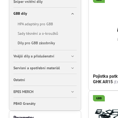
Sniper vnitřní díly
GBB díly
HPA adaptéry pro GBB
Sady těsnění a o-kroužků
Díly pro GBB zásobníky
Vnější díly a příslušenství
Servisní a spotřební materiál
Pojistka pa
Ostatní
GHK AR15
(E
EPES MERCH
GBB
PB40 Granáty
Parametry