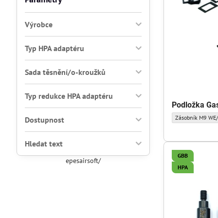
Výrobce
Typ HPA adaptéru
Sada těsnění/o-kroužků
Typ redukce HPA adaptéru
Podložka Ga
Podložka GasRout
Zásobník M9 WE
Dostupnost
Hledat text
GBB
epesairsoft/
HPA