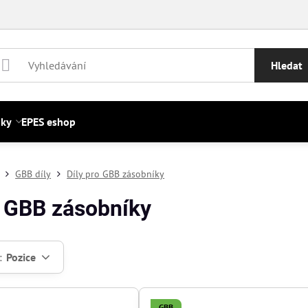
Hledat
nky
EPES eshop
GBB díly
Díly pro GBB zásobníky
o GBB zásobníky
:
Pozice
GBB