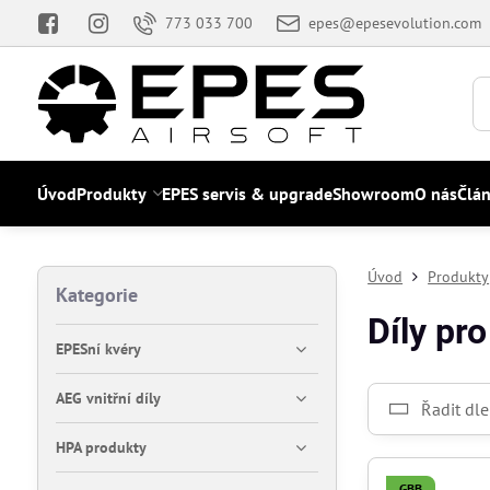
773 033 700
epes@epesevolution.com
Úvod
Produkty
EPES servis & upgrade
Showroom
O nás
Člá
Úvod
Produkty
Kategorie
Díly pr
EPESní kvéry
AEG vnitřní díly
Řadit dle
HPA produkty
GBB