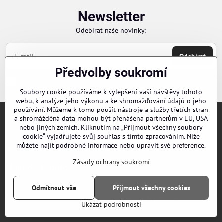
Newsletter
Odebírat naše novinky:
Odebírat
Předvolby soukromí
Chci se přihlásit k odběru novinek e-mailem
Soubory cookie používáme k vylepšení vaší návštěvy tohoto
webu, k analýze jeho výkonu a ke shromažďování údajů o jeho
používání. Můžeme k tomu použít nástroje a služby třetích stran
a shromážděná data mohou být přenášena partnerům v EU, USA
Objednávky
nebo jiných zemích. Kliknutím na „Přijmout všechny soubory
cookie“ vyjadřujete svůj souhlas s tímto zpracováním. Níže
můžete najít podrobné informace nebo upravit své preference.
Kontakty
Zásady ochrany soukromí
Naši distributoři
Odmítnout vše
Přijmout všechny cookies
©
2026
Copyright
Předvolby soukromí
Zásady ochrany soukromí
Ukázat podrobnosti
Vytvořeno systémem:
ByznysWeb.cz