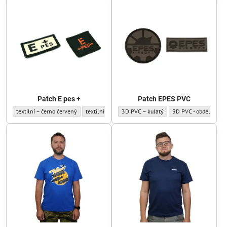
Patch E pes +
Patch EPES PVC
Patch E pes + - Patch:
Patch E pes + - Patch:
Patch EPES PVC - Patch:
Patch EPES PVC - Pat
textilní – černo červený
textilní – olivově zelený
3D PVC – kulatý
3D PVC - obdélníkov