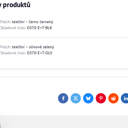
y produktů
Patch:
textilní – černo červený
Skladové číslo:
E070-E+T-BLK
Patch:
textilní – olivově zelený
Skladové číslo:
E070-E+T-OLV
Facebook
Twitter
Bluesky
Pinterest
Reddit
L