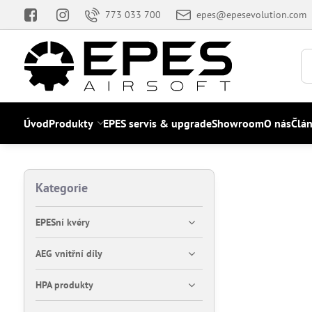
773 033 700
epes@epesevolution.com
Úvod
Produkty
EPES servis & upgrade
Showroom
O nás
Člá
Kategorie
EPESní kvéry
AEG vnitřní díly
HPA produkty