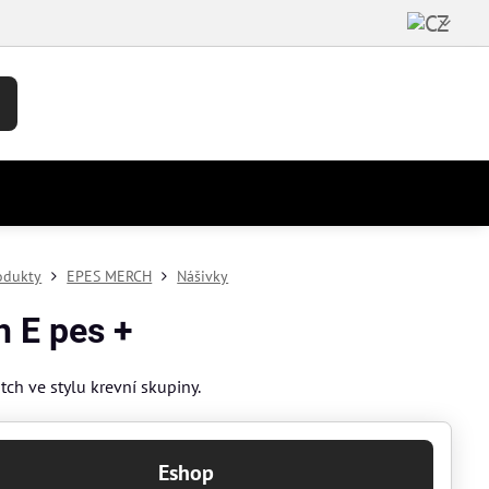
odukty
EPES MERCH
Nášivky
h E pes +
tch ve stylu krevní skupiny.
Eshop