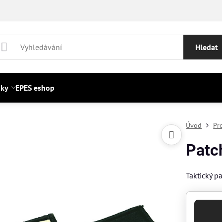
Hledat
nky
EPES eshop
Úvod
Pr
Patc
Taktický pa