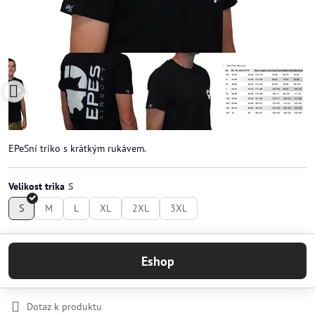
EPeSní triko s krátkým rukávem.
Velikost trika
S
M
L
XL
2XL
3XL
Eshop
Dotaz k produktu