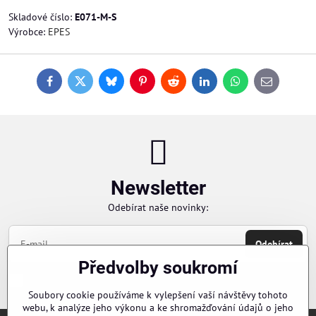
Skladové číslo:
E071-M-S
Výrobce:
EPES
Facebook
Twitter
Bluesky
Pinterest
Reddit
LinkedIn
WhatsApp
E-
mail
Newsletter
Odebírat naše novinky:
Odebírat
Předvolby soukromí
Chci se přihlásit k odběru novinek e-mailem
Soubory cookie používáme k vylepšení vaší návštěvy tohoto
webu, k analýze jeho výkonu a ke shromažďování údajů o jeho