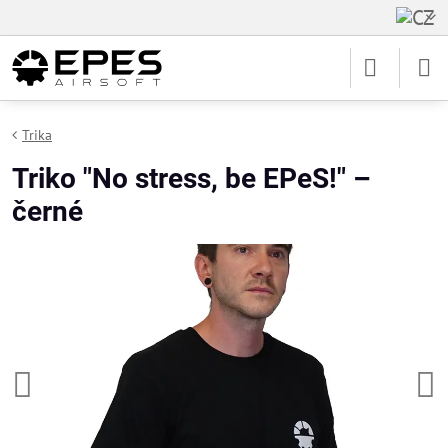
Trika
Triko "No stress, be EPeS!" –
černé