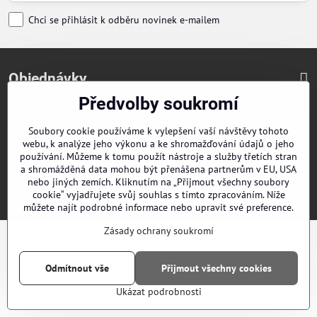
Chci se přihlásit k odběru novinek e-mailem
Objednávky
Předvolby soukromí
Kontakty
Soubory cookie používáme k vylepšení vaší návštěvy tohoto
Naši distributoři
webu, k analýze jeho výkonu a ke shromažďování údajů o jeho
používání. Můžeme k tomu použít nástroje a služby třetích stran
a shromážděná data mohou být přenášena partnerům v EU, USA
nebo jiných zemích. Kliknutím na „Přijmout všechny soubory
©
2026
Copyright
Předvolby soukromí
Zásady ochrany soukromí
cookie“ vyjadřujete svůj souhlas s tímto zpracováním. Níže
Vytvořeno systémem:
ByznysWeb.cz
můžete najít podrobné informace nebo upravit své preference.
Zásady ochrany soukromí
Odmítnout vše
Přijmout všechny cookies
Ukázat podrobnosti