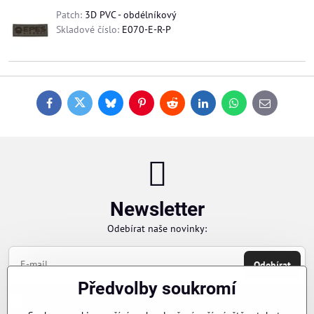
Patch:
3D PVC - obdélníkový
Skladové číslo:
E070-E-R-P
Facebook
Twitter
Bluesky
Pinterest
Reddit
LinkedIn
WhatsApp
E-
mail
Newsletter
Odebírat naše novinky:
Odebírat
Předvolby soukromí
Chci se přihlásit k odběru novinek e-mailem