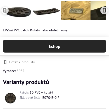
EPeSní PVC patch. Kulatý nebo obdélníkový.
Eshop
Dotaz k produktu
Výrobce:
EPES
Varianty produktů
Patch:
3D PVC – kulatý
Skladové číslo:
E070-E-C-P