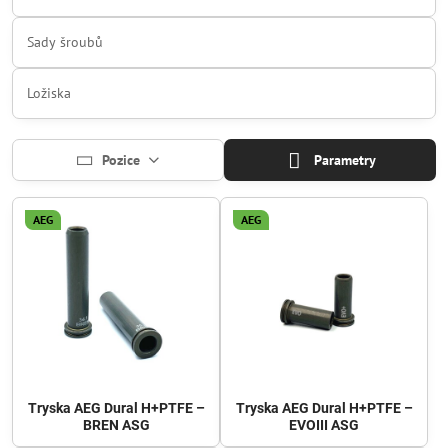
Sady šroubů
Ložiska
Pozice
Parametry
AEG
AEG
Tryska AEG Dural H+PTFE –
Tryska AEG Dural H+PTFE –
BREN ASG
EVOIII ASG