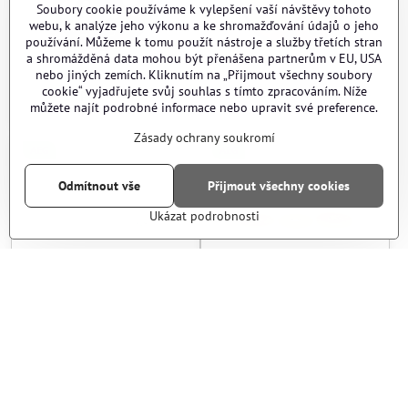
Soubory cookie používáme k vylepšení vaší návštěvy tohoto
webu, k analýze jeho výkonu a ke shromažďování údajů o jeho
používání. Můžeme k tomu použít nástroje a služby třetích stran
a shromážděná data mohou být přenášena partnerům v EU, USA
nebo jiných zemích. Kliknutím na „Přijmout všechny soubory
cookie“ vyjadřujete svůj souhlas s tímto zpracováním. Níže
Hlava pístu AEG POM
Hlava pístu AEG Dural
můžete najít podrobné informace nebo upravit své preference.
(plastová)
H+PTFE
Zásady ochrany soukromí
AEG
AEG
Odmítnout vše
Přijmout všechny cookies
Ukázat podrobnosti
AOE podložka hlavy pístu
AOE podložka pro zvýšení
AEG
hmotnosti pístu AEG
AOE podložka hlavy pístu AEG - Tloušťka:
AOE podložka hlavy pístu AEG - Tloušťka:
AOE podložka hlavy pístu AEG - Tloušťka:
AOE podložka hlavy pístu AEG - Tloušťka:
AOE podložka pro zvýšení hmotnosti pístu
AOE podložka pro zvýšení hmot
AOE podložka pro zvý
AOE podložk
0,5 mm
1 mm
2mm
SET
0,5 mm
1 mm
2mm
SET
AEG
AEG