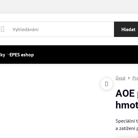
Hledat
nky
EPES eshop
Úvod
Pr
AOE 
hmot
Speciální 
a zatížení