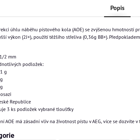
Popis
rekci úhlu náběhu pístového kola (AOE) se zvýšenou hmotností pr
ší výkon (2J+), použití těžšího střeliva (0,36g BB+). Předpoklade
/1/2 mm
dnotlivých podložek:
,1 g
 g
 g
osazi
eské Republice
uje 3 ks podložek vybrané tloušťky
í AOE má zásadní vliv na životnost pístu v AEG, více se dozvíte v
gorie