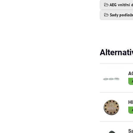
AEG vnitřní d
Sady podlož
Alternat
AO
Hl
Sa