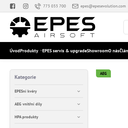
773 033 700
epes@epesevolution.com
Úvod
Produkty
EPES servis & upgrade
Showroom
O nás
Člá
AEG
Kategorie
EPESní kvéry
AEG vnitřní díly
HPA produkty