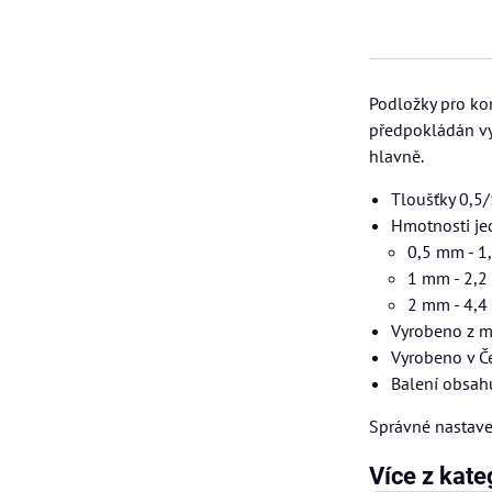
Podložky pro ko
předpokládán vyš
hlavně.
Tloušťky 0,5
Hmotnosti je
0,5 mm - 1
1 mm - 2,2
2 mm - 4,4
Vyrobeno z m
Vyrobeno v Č
Balení obsah
Správné nastaven
Více z kate