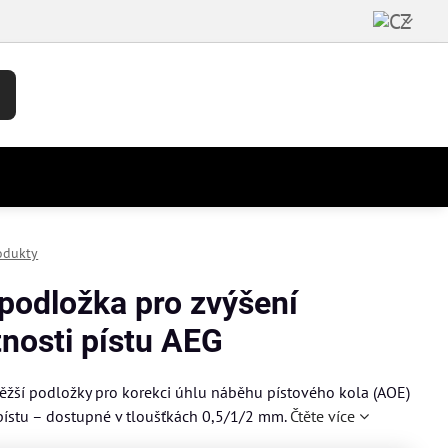
odukty
podložka pro zvýšení
nosti pístu AEG
těžší podložky pro korekci úhlu náběhu pístového kola (AOE)
 pístu – dostupné v tloušťkách 0,5/1/2 mm.
Čtěte více