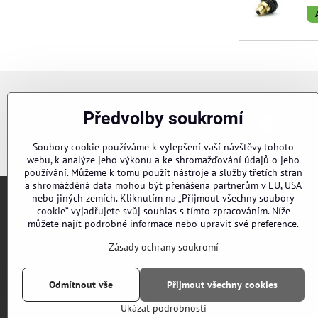
Newsletter
Předvolby soukromí
Chci se p
Odebírat naše novinky:
Soubory cookie používáme k vylepšení vaší návštěvy tohoto
webu, k analýze jeho výkonu a ke shromažďování údajů o jeho
používání. Můžeme k tomu použít nástroje a služby třetích stran
a shromážděná data mohou být přenášena partnerům v EU, USA
nebo jiných zemích. Kliknutím na „Přijmout všechny soubory
cookie“ vyjadřujete svůj souhlas s tímto zpracováním. Níže
Objednávky
můžete najít podrobné informace nebo upravit své preference.
Stav objednávky
Zásady ochrany soukromí
Odmítnout vše
Přijmout všechny cookies
Ukázat podrobnosti