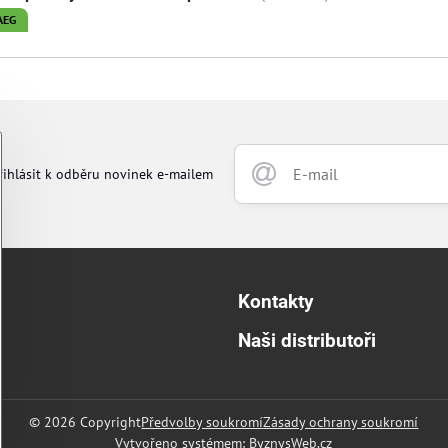
AEG
řihlásit k odběru novinek e-mailem
Kontakty
Naši distributoři
©
2026
Copyright
Předvolby soukromí
Zásady ochrany soukromí
Vytvořeno systémem:
ByznysWeb.cz