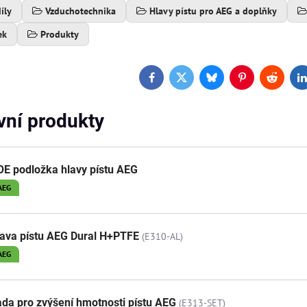
íly
Vzduchotechnika
Hlavy pístu pro AEG a doplňky
ek
Produkty
Facebook
Twitter
Bluesky
Pinterest
Reddit
L
ivní produkty
E podložka hlavy pístu AEG
AEG
ava pístu AEG Dural H+PTFE
(E310-AL)
AEG
da pro zvýšení hmotnosti pístu AEG
(E313-SET)