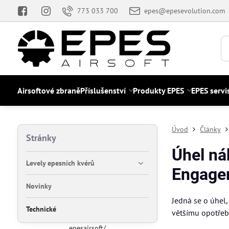
773 033 700
epes@epesevolution.com
Airsoftové zbraně
Příslušenství
Produkty EPES
EPES servi
Úvod
Články
Stránky
Úhel ná
Levely epesních kvérů
Engage
Novinky
Jedná se o úhel,
Technické
většímu opotřeb
epesairsoft/