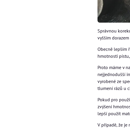
Správnou korekc
vyšším dorazem 
Obecně lepším ře
hmotnosti pístu
Proto máme v n
nejjednodušší in
vyrobené ze spec
tlumení rázů u ci
Pokud pro použit
zvýšení hmotnost
lepší použít mat
V případě, že je