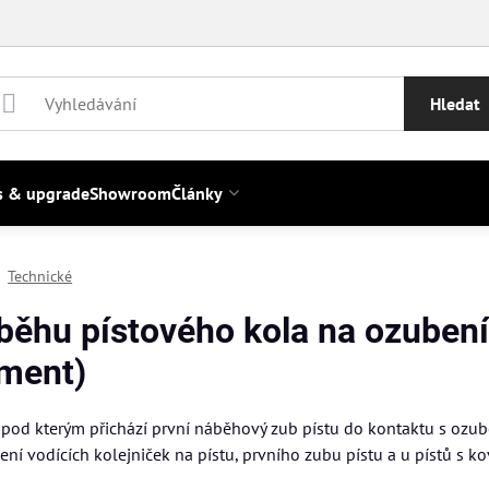
Hledat
s & upgrade
Showroom
Články
Technické
běhu pístového kola na ozubení
ment)
 pod kterým přichází první náběhový zub pístu do kontaktu s ozub
ení vodících kolejniček na pístu, prvního zubu pístu a u pístů s