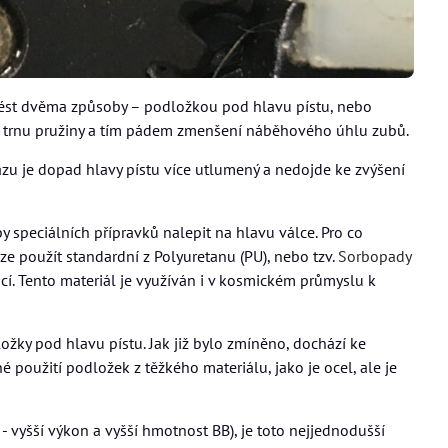
rovést dvěma způsoby – podložkou pod hlavu pístu, nebo
k trnu pružiny a tím pádem zmenšení náběhového úhlu zubů.
zu je dopad hlavy pístu více utlumený a nedojde ke zvýšení
eby speciálních přípravků nalepit na hlavu válce. Pro co
lze použít standardní z Polyuretanu (PU), nebo tzv.
Sorbopady
í. Tento materiál je využíván i v kosmickém průmyslu k
žky pod hlavu pístu. Jak již bylo zmíněno, dochází ke
 použití podložek z těžkého materiálu, jako je ocel, ale je
 vyšší výkon a vyšší hmotnost BB), je toto nejjednodušší