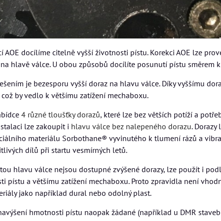
í AOE docílíme citelně vyšší životnosti pístu. Korekci AOE lze p
na hlavě válce. U obou způsobů docílíte posunutí pístu směrem 
šením je bezesporu vyšší doraz na hlavu válce. Díky vyššímu dora
, což by vedlo k většímu zatížení mechaboxu.
abídce
4 různé tloušťky dorazů
, které lze bez větších potíží a potř
stalaci lze zakoupit i
hlavu válce bez nalepeného dorazu
. Dorazy 
iálního materiálu Sorbothane® vyvinutého k tlumení rázů a vibrac
tlivých dílů při startu vesmírných letů.
ou hlavu válce nejsou dostupné zvýšené dorazy, lze použít i podlo
i pístu a většímu zatížení mechaboxu. Proto zpravidla není vhodné
eriály jako například dural nebo odolný plast.
 navýšení hmotnosti pístu naopak žádané (například u DMR staveb -