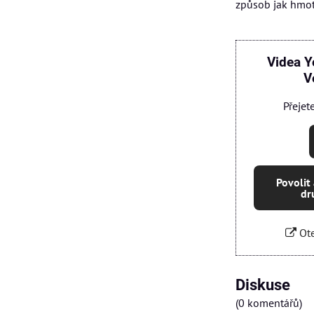
způsob jak hmot
Videa Y
V
Přejet
Povolit
dr
Ote
Diskuse
(0 komentářů)