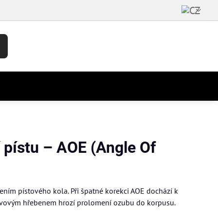
 pístu – AOE (Angle Of
ením pístového kola. Při špatné korekci AOE dochází k
 kovovým hřebenem hrozí prolomení ozubu do korpusu.