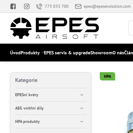
773 033 700
epes@epesevolution.com
Úvod
Produkty
EPES servis & upgrade
Showroom
O nás
Člá
HPA
Kategorie
EPESní kvéry
AEG vnitřní díly
HPA produkty