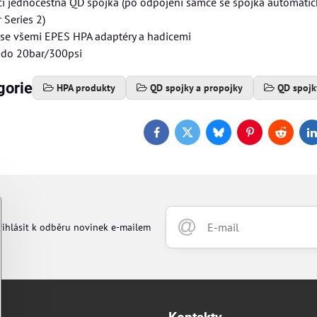
í jednocestná QD spojka (po odpojení samce se spojka automatic
 Series 2)
 se všemi EPES HPA adaptéry a hadicemi
k do 20bar/300psi
gorie
HPA produkty
QD spojky a propojky
QD spojk
Facebook
Twitter
Bluesky
Pinterest
Reddit
L
řihlásit k odběru novinek e-mailem