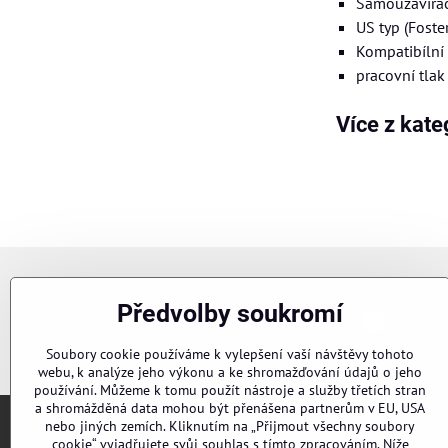
Samouzavírac
US typ (Foster
Kompatibílní
pracovní tla
Více z kate
Newsletter
Předvolby soukromí
Chci se p
Odebírat naše novinky:
Soubory cookie používáme k vylepšení vaší návštěvy tohoto
webu, k analýze jeho výkonu a ke shromažďování údajů o jeho
používání. Můžeme k tomu použít nástroje a služby třetích stran
a shromážděná data mohou být přenášena partnerům v EU, USA
nebo jiných zemích. Kliknutím na „Přijmout všechny soubory
cookie“ vyjadřujete svůj souhlas s tímto zpracováním. Níže