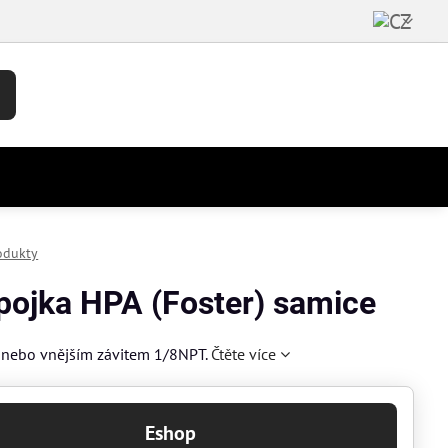
odukty
pojka HPA (Foster) samice
m nebo vnějším závitem 1/8NPT.
Čtěte více
Eshop