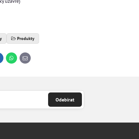
ky uzavře)
y
Produkty
inkedIn
WhatsApp
E-
mail
Odebírat