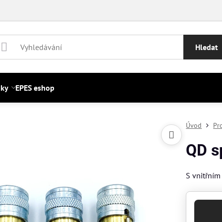
Hledat
nky
EPES eshop
Úvod
Pr
QD s
S vnitřní