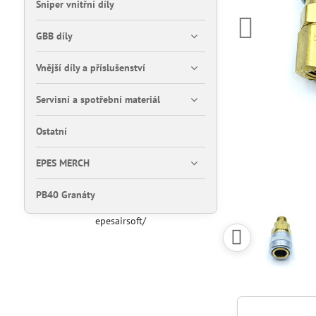
Sniper vnitřní díly
GBB díly
Vnější díly a příslušenství
Servisní a spotřební materiál
Ostatní
EPES MERCH
PB40 Granáty
epesairsoft/