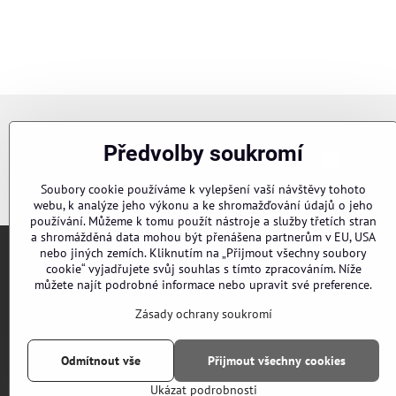
Newsletter
Předvolby soukromí
Chci se p
Odebírat naše novinky:
Soubory cookie používáme k vylepšení vaší návštěvy tohoto
webu, k analýze jeho výkonu a ke shromažďování údajů o jeho
používání. Můžeme k tomu použít nástroje a služby třetích stran
a shromážděná data mohou být přenášena partnerům v EU, USA
nebo jiných zemích. Kliknutím na „Přijmout všechny soubory
cookie“ vyjadřujete svůj souhlas s tímto zpracováním. Níže
Objednávky
můžete najít podrobné informace nebo upravit své preference.
Stav objednávky
Zásady ochrany soukromí
Odmítnout vše
Přijmout všechny cookies
Ukázat podrobnosti