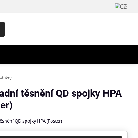
odukty
adní těsnění QD spojky HPA
er)
ěsnění QD spojky HPA (Foster)