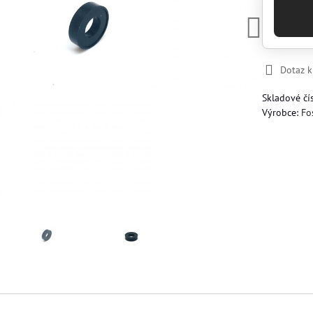
Dotaz 
Skladové čí
Výrobce:
Fo