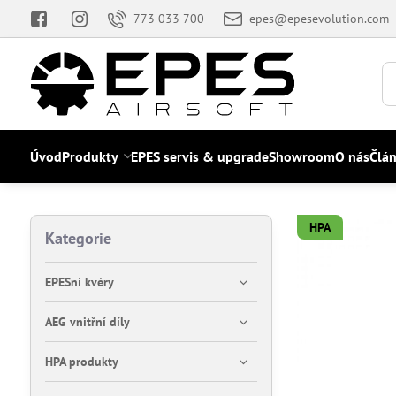
773 033 700
epes@epesevolution.com
Úvod
Produkty
EPES servis & upgrade
Showroom
O nás
Člá
HPA
Kategorie
EPESní kvéry
AEG vnitřní díly
HPA produkty