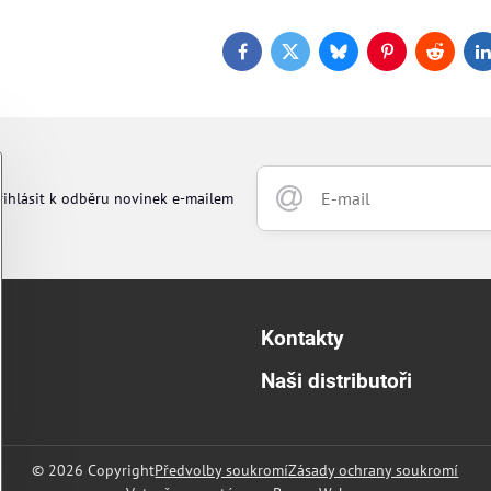
Facebook
Twitter
Bluesky
Pinterest
Reddit
L
řihlásit k odběru novinek e-mailem
Kontakty
Naši distributoři
©
2026
Copyright
Předvolby soukromí
Zásady ochrany soukromí