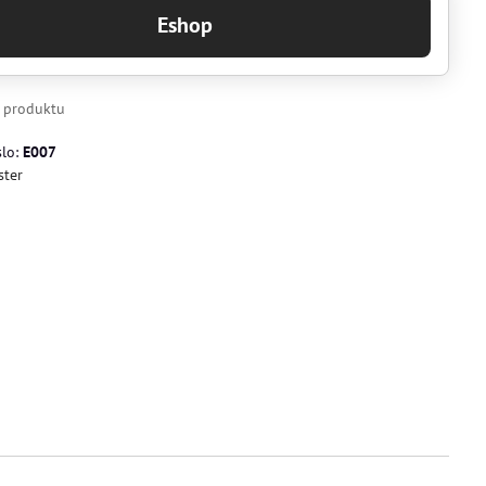
Eshop
k produktu
slo:
E007
ster