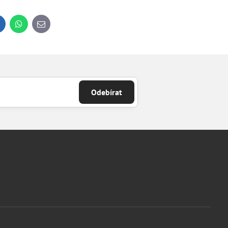
inkedIn
WhatsApp
E-
mail
Odebírat