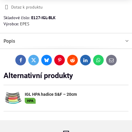
Dotaz k produktu
Skladové číslo:
E127-IGL-BLK
Výrobce:
EPES
Popis
Facebook
Twitter
Bluesky
Pinterest
Reddit
LinkedIn
WhatsApp
E-
mail
Alternativní produkty
IGL HPA hadice S&F – 20cm
HPA