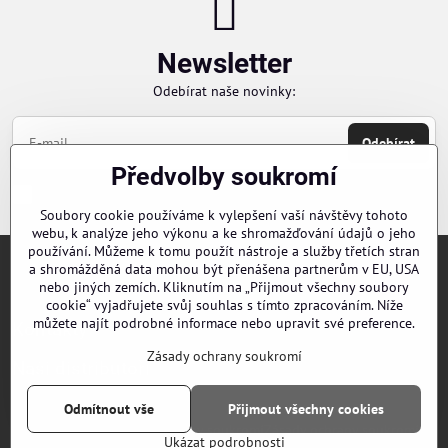
Newsletter
Odebírat naše novinky:
Odebírat
Předvolby soukromí
Chci se přihlásit k odběru novinek e-mailem
Soubory cookie používáme k vylepšení vaší návštěvy tohoto
webu, k analýze jeho výkonu a ke shromažďování údajů o jeho
používání. Můžeme k tomu použít nástroje a služby třetích stran
a shromážděná data mohou být přenášena partnerům v EU, USA
Objednávky
nebo jiných zemích. Kliknutím na „Přijmout všechny soubory
cookie“ vyjadřujete svůj souhlas s tímto zpracováním. Níže
můžete najít podrobné informace nebo upravit své preference.
Kontakty
Zásady ochrany soukromí
Naši distributoři
Odmítnout vše
Přijmout všechny cookies
©
2026
Copyright
Předvolby soukromí
Zásady ochrany soukromí
Ukázat podrobnosti