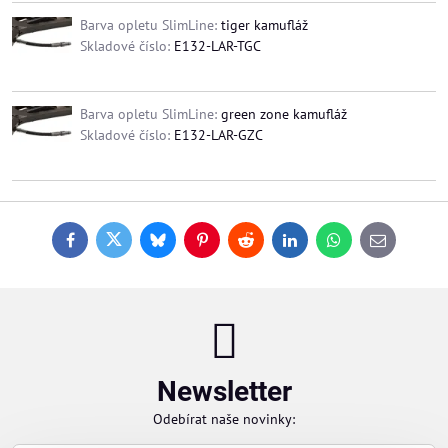
Barva opletu SlimLine:
tiger kamufláž
Skladové číslo:
E132-LAR-TGC
Barva opletu SlimLine:
green zone kamufláž
Skladové číslo:
E132-LAR-GZC
Facebook
Twitter
Bluesky
Pinterest
Reddit
LinkedIn
WhatsApp
E-
mail
Newsletter
Odebírat naše novinky: