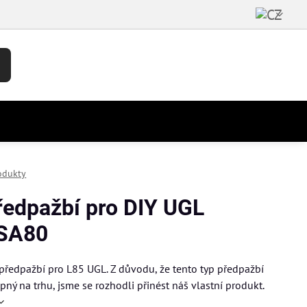
odukty
předpažbí pro DIY UGL
SA80
předpažbí pro L85 UGL. Z důvodu, že tento typ předpažbí
pný na trhu, jsme se rozhodli přinést náš vlastní produkt.