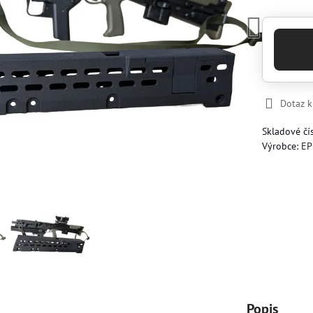
Dotaz 
Skladové čí
Výrobce:
EP
Popis