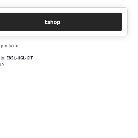
Eshop
k produktu
slo:
E851-UGL-KIT
ES