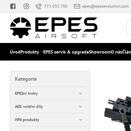
773 033 700
epes@epesevolution.com
Úvod
Produkty
EPES servis & upgrade
Showroom
O nás
Člá
Kategorie
EPESní kvéry
AEG vnitřní díly
HPA produkty