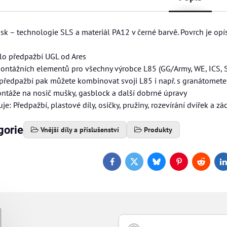
isk – technologie SLS a materiál PA12 v černé barvě. Povrch je op
lo předpažbí UGL od Ares
ontážních elementů pro všechny výrobce L85 (GG/Army, WE, ICS, S
předpažbí pak můžete kombinovat svoji L85 i např. s granátome
táže na nosič mušky, gasblock a další dobrné úpravy
je: Předpažbí, plastové díly, osičky, pružiny, rozevírání dvířek a zá
gorie
Vnější díly a příslušenství
Produkty
Facebook
Twitter
Bluesky
Pinterest
Reddit
L