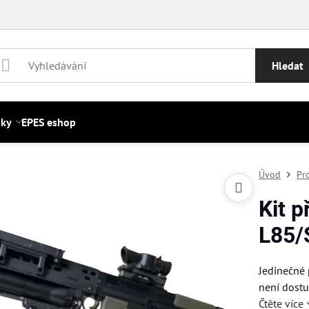
Hledat
nky
EPES eshop
Úvod
Pr
Kit 
L85/
Jedinečné 
není dostu
Čtěte více