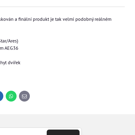
ískován a finální produkt je tak velmi podobný reálném
tar/Ares)
tem AEG36
chyt dvířek
inkedIn
WhatsApp
E-
mail