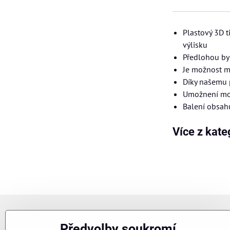
Plastový 3D t
výlisku
Předlohou by
Je možnost m
Díky našemu 
Umožnení mon
Balení obsahu
Více z kate
Newsletter
Předvolby soukromí