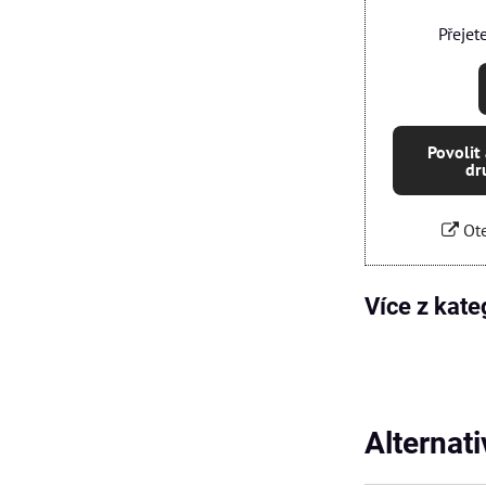
Přejet
Povolit
dr
Ote
Více z kate
Alternat