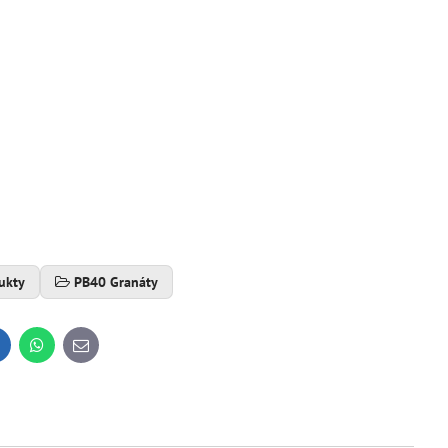
ukty
PB40 Granáty
inkedIn
WhatsApp
E-
mail