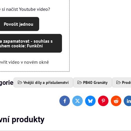
e si načíst Youtube video?
Povolit jednou
 a zapamatovat - souhlas s
uhem cookie: Funkční
vřít video v novém okně
gorie
Vnější díly a příslušenství
PB40 Granáty
Prod
Facebook
Twitter
Bluesky
Pinterest
Reddit
L
ivní produkty