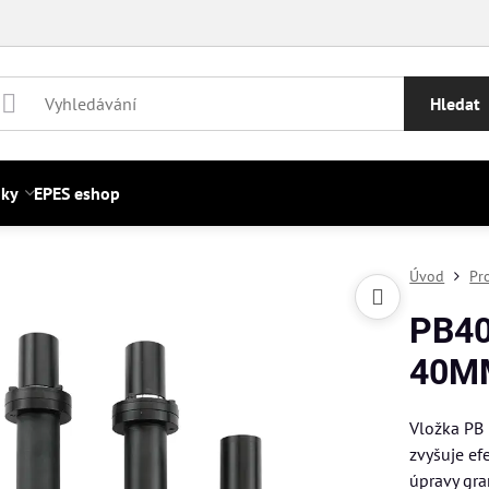
Hledat
nky
EPES eshop
Úvod
Pr
PB40
40M
Vložka PB
zvyšuje ef
úpravy gra