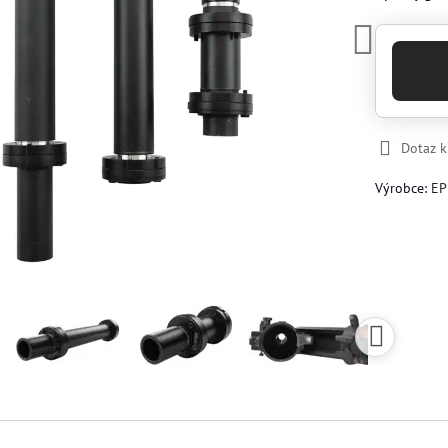
Dotaz 
Výrobce:
EP