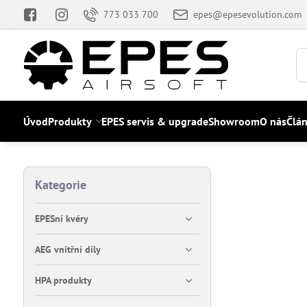
773 033 700
epes@epesevolution.com
Úvod
Produkty
EPES servis & upgrade
Showroom
O nás
Člá
Kategorie
EPESní kvéry
AEG vnitřní díly
HPA produkty