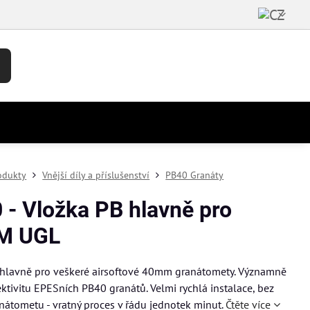
odukty
Vnější díly a příslušenství
PB40 Granáty
 - Vložka PB hlavně pro
M UGL
 hlavně pro veškeré airsoftové 40mm granátomety. Významně
ektivitu EPESních PB40 granátů. Velmi rychlá instalace, bez
nátometu - vratný proces v řádu jednotek minut.
Čtěte více