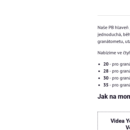
Naše PB hlaveň 
jednoduchá, běh
granátometu, ut
Nabízíme ve čtyř
20
- pro gran
28
- pro gran
30
- pro gran
35
- pro gran
Jak na mon
Videa Y
V