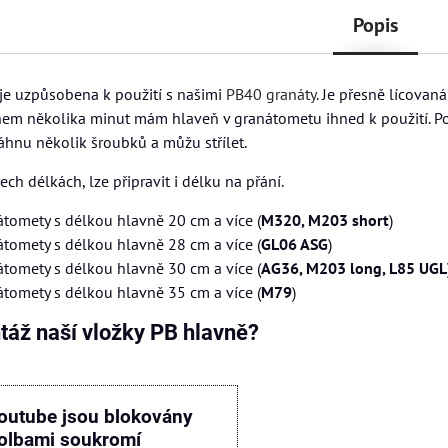
Popis
je uzpůsobena k použití s našimi
PB40 granáty.
Je přesně lícovaná 
em několika minut mám hlaveň v granátometu ihned k použití. Po
áhnu několik šroubků a můžu střílet.
ech délkách, lze připravit i délku na přání.
átomety s délkou hlavně 20 cm a více (
M320, M203 short
)
átomety s délkou hlavně 28 cm a více (
GL06 ASG
)
átomety s délkou hlavně 30 cm a více (
AG36, M203 long, L85 UGL
átomety s délkou hlavně 35 cm a více (
M79
)
táž naší vložky PB hlavně?
outube jsou blokovány
olbami soukromí