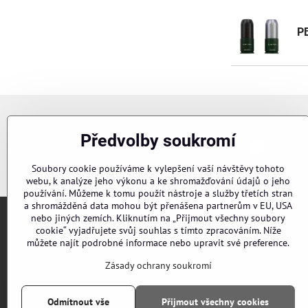
PB
Newsletter
Předvolby soukromí
Chci se p
Odebírat naše novinky:
Soubory cookie používáme k vylepšení vaší návštěvy tohoto
webu, k analýze jeho výkonu a ke shromažďování údajů o jeho
používání. Můžeme k tomu použít nástroje a služby třetích stran
a shromážděná data mohou být přenášena partnerům v EU, USA
nebo jiných zemích. Kliknutím na „Přijmout všechny soubory
cookie“ vyjadřujete svůj souhlas s tímto zpracováním. Níže
Objednávky
můžete najít podrobné informace nebo upravit své preference.
Stav objednávky
Zásady ochrany soukromí
Odmítnout vše
Přijmout všechny cookies