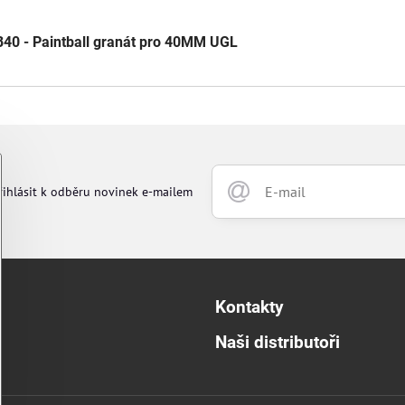
40 - Paintball granát pro 40MM UGL
řihlásit k odběru novinek e-mailem
Kontakty
Naši distributoři