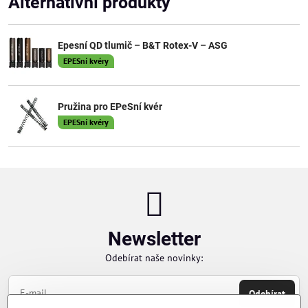
Alternativní produkty
Epesní QD tlumič – B&T Rotex-V – ASG
EPESní kvéry
Pružina pro EPeSní kvér
EPESní kvéry
Newsletter
Odebírat naše novinky:
Odebírat