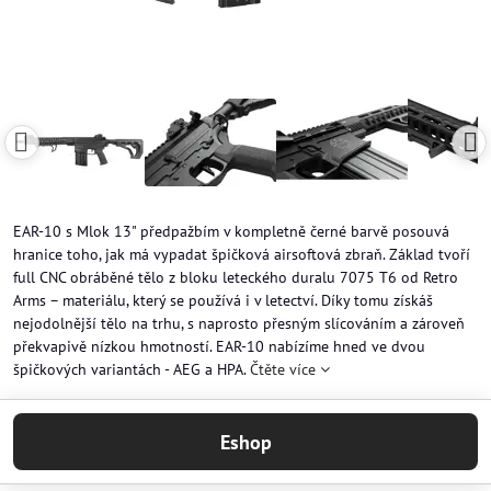
EAR-10 s Mlok 13" předpažbím v kompletně černé barvě posouvá
hranice toho, jak má vypadat špičková airsoftová zbraň. Základ tvoří
full CNC obráběné tělo z bloku leteckého duralu 7075 T6 od Retro
Arms – materiálu, který se používá i v letectví. Díky tomu získáš
nejodolnější tělo na trhu, s naprosto přesným slícováním a zároveň
překvapivě nízkou hmotností. EAR-10 nabízíme hned ve dvou
špičkových variantách - AEG a HPA.
Čtěte více
Eshop