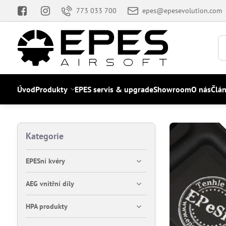
773 033 700
epes@epesevolution.com
Úvod
Produkty
EPES servis & upgrade
Showroom
O nás
Člá
Kategorie
EPESní kvéry
AEG vnitřní díly
HPA produkty