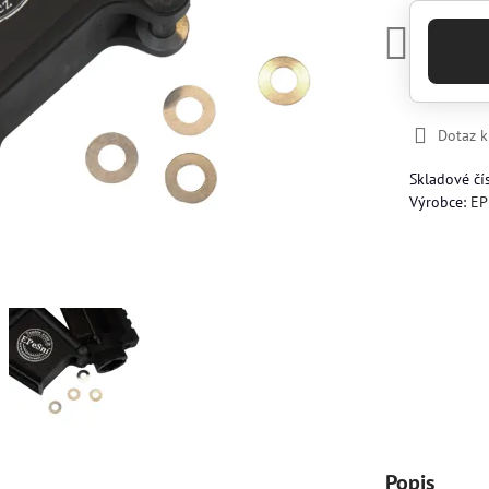
Dotaz 
Skladové čí
Výrobce:
EP
Popis