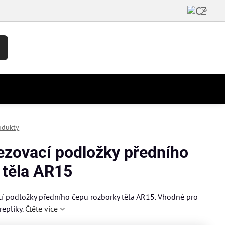
odukty
zovací podložky předního
 těla AR15
í podložky předního čepu rozborky těla AR15. Vhodné pro
repliky.
Čtěte více