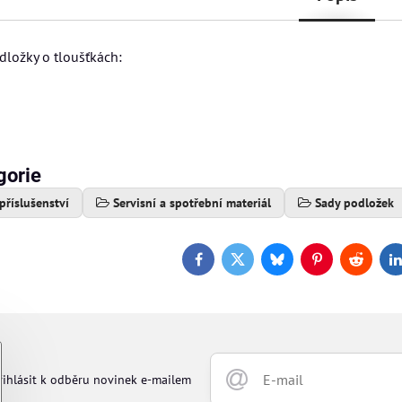
dložky o tloušťkách:
gorie
 příslušenství
Servisní a spotřební materiál
Sady podložek
Facebook
Twitter
Bluesky
Pinterest
Reddit
L
řihlásit k odběru novinek e-mailem