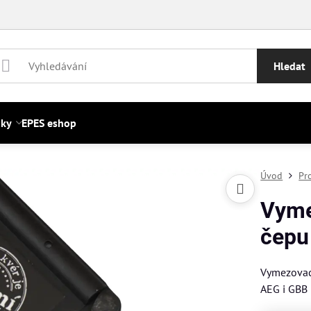
Hledat
nky
EPES eshop
Úvod
Pr
Vyme
čepu
Vymezovac
AEG i GBB 