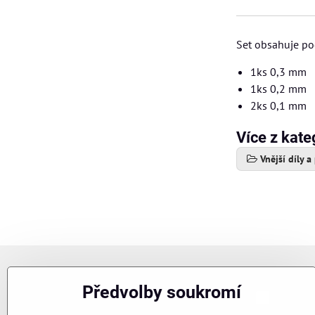
Set obsahuje po
1ks 0,3 mm
1ks 0,2 mm
2ks 0,1 mm
Více z kate
Vnější díly a
Newsletter
Předvolby soukromí
Chci se p
Odebírat naše novinky: