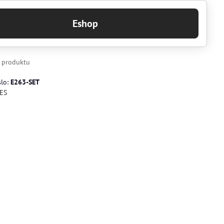
Eshop
k produktu
slo:
E263-SET
ES