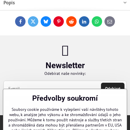
Popis
Facebook
Twitter
Bluesky
Pinterest
Reddit
LinkedIn
WhatsApp
E-
mail
Newsletter
Odebírat naše novinky:
Odebírat
Předvolby soukromí
Chci se přihlásit k odběru novinek e-mailem
Soubory cookie používáme k vylepšení vaší návštěvy tohoto
webu, k analýze jeho výkonu a ke shromažďování údajů o jeho
používání. Můžeme k tomu použít nástroje a služby třetích stran
a shromážděná data mohou být přenášena partnerům v EU, USA
Objednávky