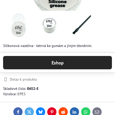
Silikonová vazelína - šetrná ke gumám a jiným těsněním.
Eshop
Dotaz k produktu
Skladové číslo:
E452-5
Výrobce:
EPES
Facebook
Twitter
Bluesky
Pinterest
Reddit
LinkedIn
WhatsApp
E-