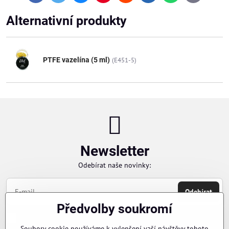
mail
Alternativní produkty
PTFE vazelína (5 ml)
(E451-5)
Newsletter
Odebírat naše novinky:
Odebírat
Předvolby soukromí
Chci se přihlásit k odběru novinek e-mailem
Soubory cookie používáme k vylepšení vaší návštěvy tohoto