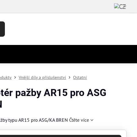
odukty
Vnější díly a příslušenství
Ostatní
tér pažby AR15 pro ASG
N
ažby typu AR15 pro ASG/KA BREN
Čtěte více