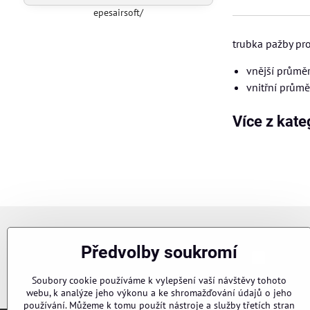
epesairsoft/
trubka pažby pr
vnější průmě
vnitřní prům
Více z kate
Newsletter
Předvolby soukromí
Chci se p
Odebírat naše novinky:
Soubory cookie používáme k vylepšení vaší návštěvy tohoto
webu, k analýze jeho výkonu a ke shromažďování údajů o jeho
používání. Můžeme k tomu použít nástroje a služby třetích stran