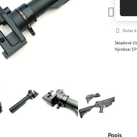
Dotaz 
Skladové čí
Výrobce:
EP
Popis