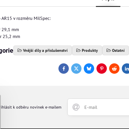
o AR15 v rozměru MilSpec:
r 29,1 mm
ěr 25,2 mm
gorie
Vnější díly a příslušenství
Produkty
Ostatní
Facebook
Twitter
Bluesky
Pinterest
Reddit
L
řihlásit k odběru novinek e-mailem