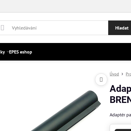
Hledat
nky
EPES eshop
Úvod
Pr
Adap
BRE
Adaptér p