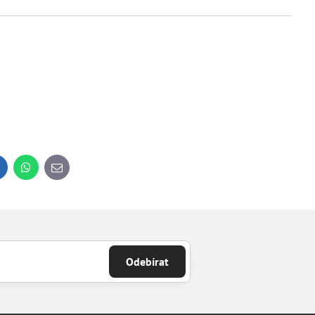
inkedIn
WhatsApp
E-
mail
Odebírat