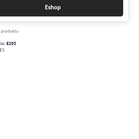
Eshop
k produktu
slo:
E203
ES