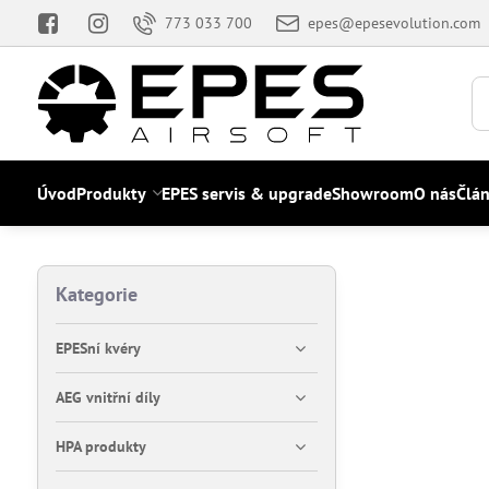
773 033 700
epes@epesevolution.com
Úvod
Produkty
EPES servis & upgrade
Showroom
O nás
Člá
Kategorie
EPESní kvéry
AEG vnitřní díly
HPA produkty