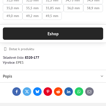
31,0 mm
32,0 mm
32,5 mm
34,75 mm
34,9 mm
35,0 mm
35,5 mm
35,85 mm
36,0 mm
38,9 mm
49,0 mm
49,2 mm
49,5 mm
Eshop
Dotaz k produktu
Skladové číslo:
E320-177
Výrobce:
EPES
Popis
Facebook
Twitter
Bluesky
Pinterest
Reddit
LinkedIn
WhatsApp
E-
mail