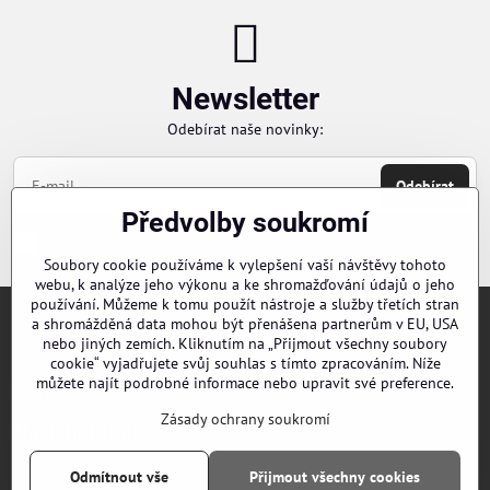
Newsletter
Odebírat naše novinky:
Odebírat
Předvolby soukromí
Chci se přihlásit k odběru novinek e-mailem
Soubory cookie používáme k vylepšení vaší návštěvy tohoto
webu, k analýze jeho výkonu a ke shromažďování údajů o jeho
používání. Můžeme k tomu použít nástroje a služby třetích stran
a shromážděná data mohou být přenášena partnerům v EU, USA
Objednávky
nebo jiných zemích. Kliknutím na „Přijmout všechny soubory
cookie“ vyjadřujete svůj souhlas s tímto zpracováním. Níže
můžete najít podrobné informace nebo upravit své preference.
Kontakty
Zásady ochrany soukromí
Naši distributoři
Odmítnout vše
Přijmout všechny cookies