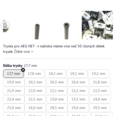
Tryska pro AEG HET - v nabídce máme více než 50 různých délek
trysek.
Čtěte více
Délka trysky
17,7 mm
17,8 mm
18,5 mm
19,1 mm
19,2 mm
19,9 mm
20,2 mm
20,3 mm
20,4 mm
21,8 mm
21,9 mm
22,0 mm
22,1 mm
22,2 mm
22,3 mm
22,4 mm
22,5 mm
23,0 mm
23,5 mm
24,0 mm
25,0 mm
26,0 mm
28,5 mm
29,0 mm
29,3 mm