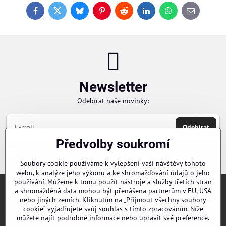
Facebook
Twitter
Bluesky
Pinterest
Reddit
LinkedIn
WhatsApp
E-
mail
Newsletter
Odebírat naše novinky:
Odebírat
Předvolby soukromí
Chci se přihlásit k odběru novinek e-mailem
Soubory cookie používáme k vylepšení vaší návštěvy tohoto
webu, k analýze jeho výkonu a ke shromažďování údajů o jeho
používání. Můžeme k tomu použít nástroje a služby třetích stran
a shromážděná data mohou být přenášena partnerům v EU, USA
Objednávky
nebo jiných zemích. Kliknutím na „Přijmout všechny soubory
cookie“ vyjadřujete svůj souhlas s tímto zpracováním. Níže
můžete najít podrobné informace nebo upravit své preference.
Kontakty