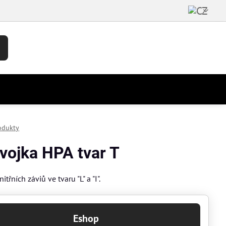
odukty
vojka HPA tvar T
itřních záviů ve tvaru "L" a "I".
Eshop