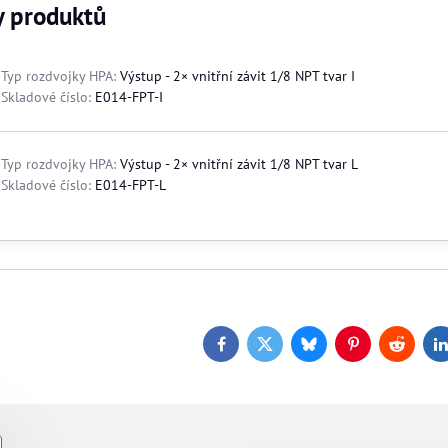
y produktů
Typ rozdvojky HPA:
Výstup - 2× vnitřní závit 1/8 NPT tvar I
Skladové číslo:
E014-FPT-I
Typ rozdvojky HPA:
Výstup - 2× vnitřní závit 1/8 NPT tvar L
Skladové číslo:
E014-FPT-L
Facebook
Twitter
Bluesky
Pinterest
Reddit
L