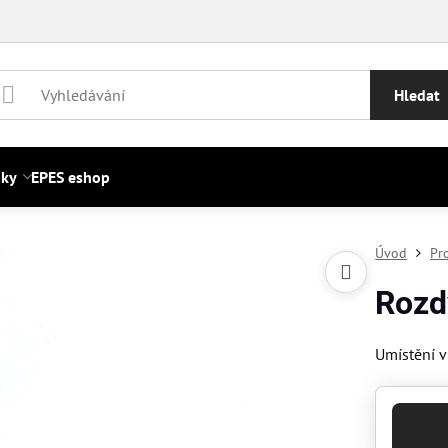
Hledat
nky
EPES eshop
Úvod
Pr
Rozd
Umístění vn