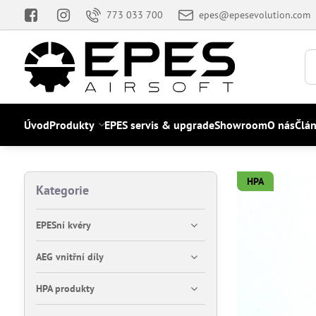
773 033 700
epes@epesevolution.com
Úvod
Produkty
EPES servis & upgrade
Showroom
O nás
Člá
HPA
Kategorie
EPESní kvéry
AEG vnitřní díly
HPA produkty