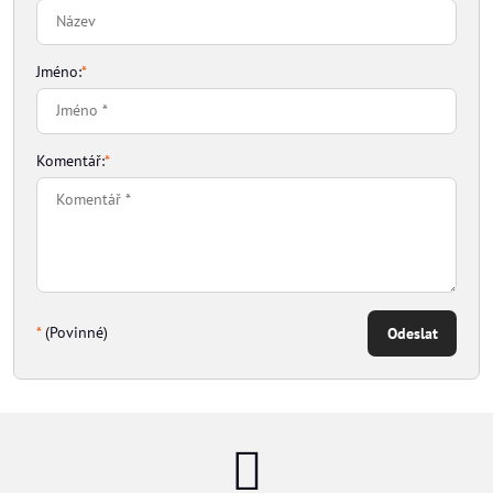
Jméno:
*
Komentář:
*
*
(Povinné)
Odeslat