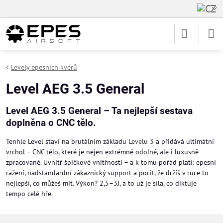
Levely epesních kvérů
Level AEG 3.5 General
Level AEG 3.5 General – Ta nejlepší sestava
doplněna o CNC tělo.
Tenhle Level staví na brutálním základu
Levelu 3
a přidává ultimátní
vrchol – CNC tělo, které je nejen extrémně odolné, ale i luxusně
zpracované. Uvnitř špičkové vnitřnosti – a k tomu pořád platí: epesní
ražení, nadstandardní zákaznický support a pocit, že držíš v ruce to
nejlepší, co můžeš mít. Výkon? 2,5–3J, a to už je síla, co diktuje
tempo celé hře.