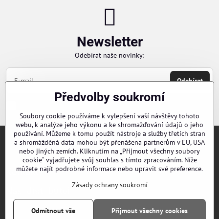
Newsletter
Odebírat naše novinky:
Odebírat
Předvolby soukromí
Chci se přihlásit k odběru novinek e-mailem
Soubory cookie používáme k vylepšení vaší návštěvy tohoto
webu, k analýze jeho výkonu a ke shromažďování údajů o jeho
používání. Můžeme k tomu použít nástroje a služby třetích stran
a shromážděná data mohou být přenášena partnerům v EU, USA
Objednávky
nebo jiných zemích. Kliknutím na „Přijmout všechny soubory
cookie“ vyjadřujete svůj souhlas s tímto zpracováním. Níže
můžete najít podrobné informace nebo upravit své preference.
Kontakty
Zásady ochrany soukromí
Naši distributoři
Odmítnout vše
Přijmout všechny cookies