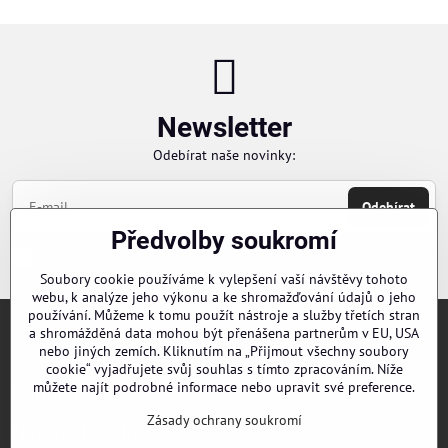
Newsletter
Odebírat naše novinky:
Odebírat
Předvolby soukromí
Chci se přihlásit k odběru novinek e-mailem
Soubory cookie používáme k vylepšení vaší návštěvy tohoto
webu, k analýze jeho výkonu a ke shromažďování údajů o jeho
používání. Můžeme k tomu použít nástroje a služby třetích stran
a shromážděná data mohou být přenášena partnerům v EU, USA
Objednávky
nebo jiných zemích. Kliknutím na „Přijmout všechny soubory
cookie“ vyjadřujete svůj souhlas s tímto zpracováním. Níže
můžete najít podrobné informace nebo upravit své preference.
Kontakty
Zásady ochrany soukromí
Naši distributoři