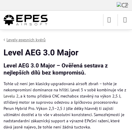
Levely epesních kvérů
Level AEG 3.0 Major
Level AEG 3.0 Major – Ověřená sestava z
nejlepších dílů bez kompromisů.
Tohle už není jen klasicky upgradovaná airsoft zbraň – tohle je
nekompromisní dominance na hřišti. Level 3 v sobě kombinuje vše z
Levelu 2
, a k tomu přidává CNC mechabox stavěný na výkon 2,5 J,
střídavý motor se suprovou odezvou a špičkovou procesorovku
Perun Hybrid Pro. Výkon 2,3–2,5 J (dle délky hlavně) ti zajistí
ultimátní dostřel a to vše v absolutní konzistenci. Samozřejmostí je
nadstandardní zákaznický support a výrazné EPeSní ražení, které
dává jasně najevo, že tohle není žádná tuctovka.