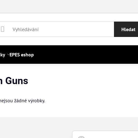
Hledat
nky
EPES eshop
h Guns
 nejsou žádné výrobky.