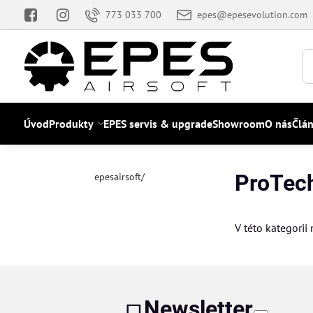
773 033 700
epes@epesevolution.com
Úvod
Produkty
EPES servis & upgrade
Showroom
O nás
Člá
ProTec
epesairsoft/
V této kategorii
Newsletter