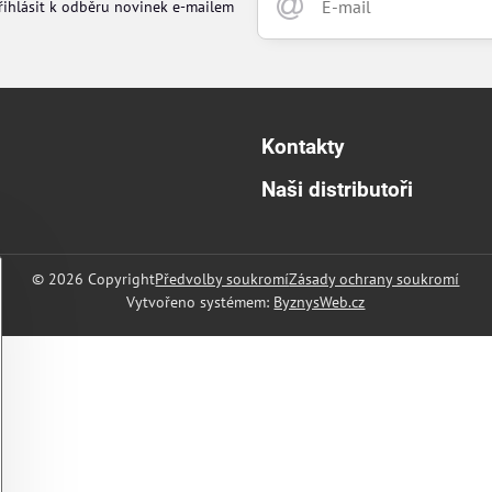
řihlásit k odběru novinek e-mailem
Kontakty
Naši distributoři
©
2026
Copyright
Předvolby soukromí
Zásady ochrany soukromí
Vytvořeno systémem:
ByznysWeb.cz